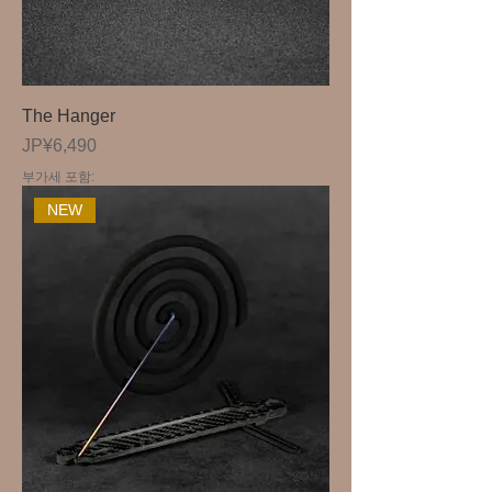
The Hanger
가격
JP¥6,490
부가세 포함:
NEW