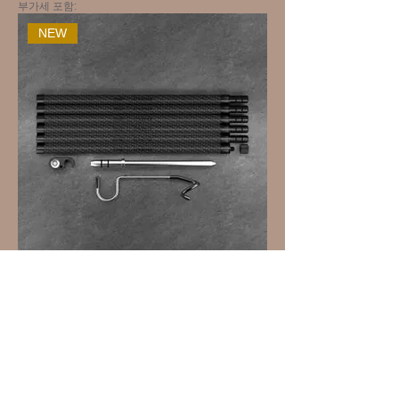
부가세 포함:
NEW
The Pole (Full Set)
가격
JP¥11,600
부가세 포함:
NEW