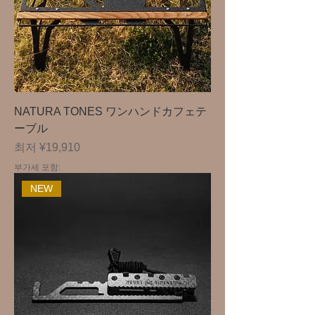
NATURA TONES ワンハンドカフェテ
ーブル
할인가
최저
¥19,910
부가세 포함:
NEW