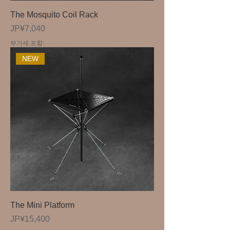
The Mosquito Coil Rack
가격
JP¥7,040
부가세 포함:
NEW
The Mini Platform
가격
JP¥15,400