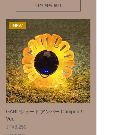
이전 제품 보기
NEW
GABUシェード アンバー Campoo！
Ver.
가격
JP¥8,250