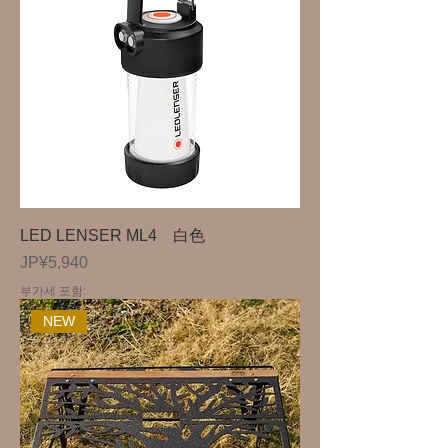
LED LENSER ML4 白色
가격
JP¥5,940
부가세 포함:
NEW