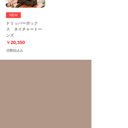
NEW
ドリッパーボック
ス ネイチャートー
ンズ
価格
￥20,350
消費税込み