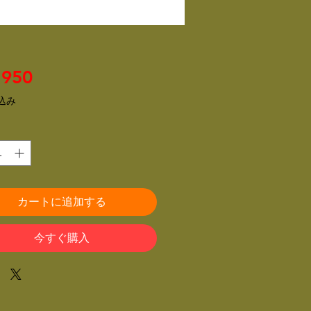
価
950
格
込み
カートに追加する
今すぐ購入