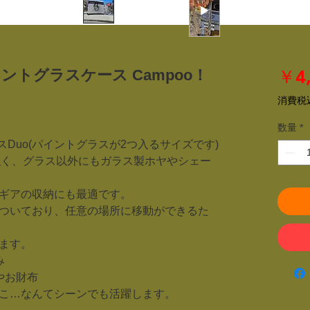
パイントグラスケース Campoo！
￥4,
消費税
数量
*
スDuo(パイントグラスが2つ入るサイズです)
強く、グラス以外にもガラス製ホヤやシェー
ギアの収納にも最適です。
ついており、任意の場所に移動ができるた
ます。
み
やお財布
こ…なんてシーンでも活躍します。