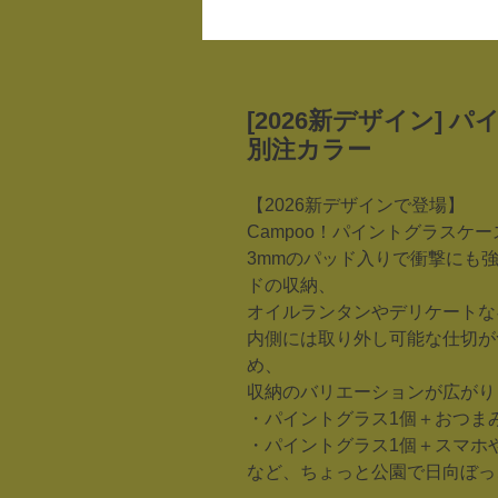
[2026新デザイン] 
別注カラー
【2026新デザインで登場】
Campoo！パイントグラスケー
3mmのパッド入りで衝撃にも
ドの収納、
オイルランタンやデリケートな
内側には取り外し可能な仕切が
め、
収納のバリエーションが広がり
・パイントグラス1個＋おつま
・パイントグラス1個＋スマホ
など、ちょっと公園で日向ぼっ