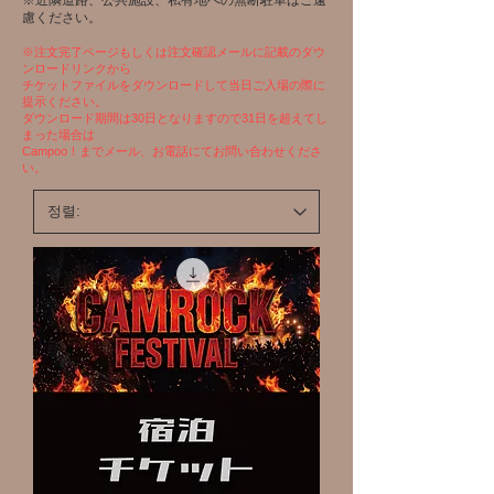
※近隣道路、公共施設、私有地への無断駐車はご遠
慮ください。
※注文完了ページもしくは注文確認メールに記載のダウ
ンロードリンクから
チケットファイルをダウンロードして当日ご入場の際に
提示ください。
ダウンロード期間は30日となりますので31日を超えてし
まった場合は
Campoo！までメール、お電話にてお問い合わせくださ
い。