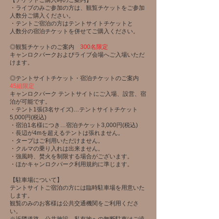
【チケットご購入時のご案内】
・ライブのみご参加の方は、観覧チケットをご参加
人数分ご購入ください。
・テントご宿泊の方はテントサイトチケットと
人数分の宿泊チケットを併せてご購入ください。
◎観覧チケットのご案内
300名限定
キャンロクパークおよびライブ会場へご入場いただ
けます。
◎テントサイトチケット・宿泊チケットのご案内
45組限定
キャンロクパーク テントサイトにご入場、設営、宿
泊が可能です。
・テント1張(3名サイズ)…テントサイトチケット
5,000円(税込)
・宿泊1名様につき…宿泊チケット3,000円(税込)
・長辺が4mを超えるテントは張れません。
​・タープはご利用いただけません。
・クルマの乗り入れは出来ません。
​・強風時、焚火を制限する場合がございます。
・ほかキャンロクパーク利用規約に準じます。
【駐車場について】
テントサイトご宿泊の方には臨時駐車場を用意いた
します。
観覧のみのお客様は公共交通機関をご利用くださ
い。