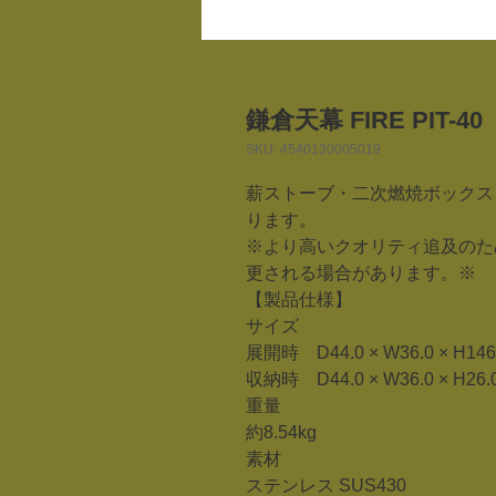
鎌倉天幕 FIRE PIT-
SKU: 4540130005019
薪ストーブ・二次燃焼ボックス
ります。
※より高いクオリティ追及のた
更される場合があります。※
【製品仕様】
サイズ
展開時 D44.0 × W36.0 × H146
収納時 D44.0 × W36.0 × H26.
重量
約8.54kg
素材
ステンレス SUS430