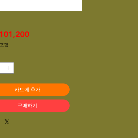
가
101,200
격
포함:
카트에 추가
구매하기