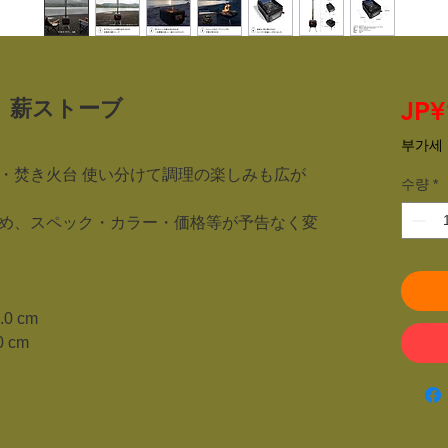
40 薪ストーブ
JP¥
부가세 
・焚き火台 使い分けて調理の楽しみも広が
수량
*
め、スペック・カラー・価格等が予告なく変
.0 cm
0 cm