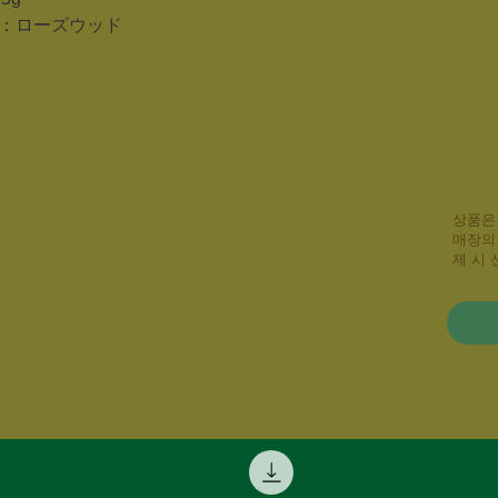
柄：ローズウッド
상품은
매장의
제 시 