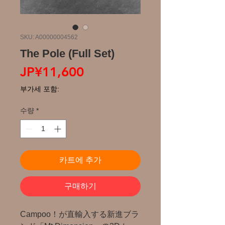
SKU: A00000004562
The Pole (Full Set)
가
JP¥11,600
격
부가세 포함:
수량
*
카트에 추가
구매하기
Campoo！が直輸入する新進ブラ