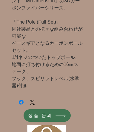
ンド「Mt.Dimension」の3Dカー
ボンファイバーシリーズ。
「The Pole (Full Set)」
同社製品との様々な組み合わせが
可能な
ベースギアとなるカーボンポール
セット。
1/4ネジのついたトップポール、
地面に打ち付けるための16㎝ス
テーク、
フック、スピリットレベル(水準
器)付き
상품 문의