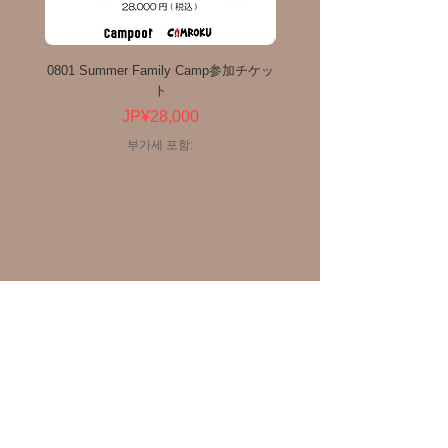
0801 Summer Family Camp参加チケッ
Coleman アウトドアワゴン 
ト
가격
JP¥28,000
부가세 포함: