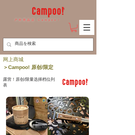
户外用品店 Campoo！
​网上商城
＞Campoo! 原创/限定
露营！原创/限量选择档位列
表