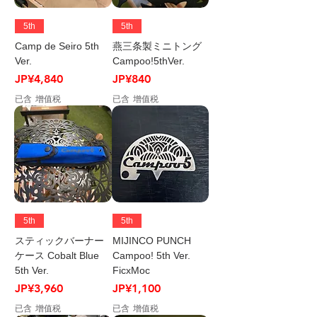
5th
5th
Camp de Seiro 5th
燕三条製ミニトング
Ver.
Campoo!5thVer.
價格
價格
JP¥4,840
JP¥840
已含 增值税
已含 增值税
5th
5th
スティックバーナー
MIJINCO PUNCH
ケース Cobalt Blue
Campoo! 5th Ver.
5th Ver.
FicxMoc
價格
價格
JP¥3,960
JP¥1,100
已含 增值税
已含 增值税