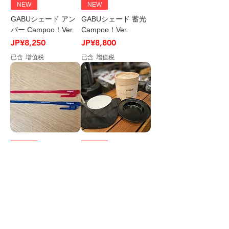
NEW
NEW
GABUシェード アン
GABUシェード 蓄光
バー Campoo！Ver.
Campoo！Ver.
價格
價格
JP¥8,250
JP¥8,800
已含 增值税
已含 增值税
NEW
NEW
Campoo！ペグ型ア
CAMP de SEIRO 中
クリルマドラー
華せいろ15cm2段＋
水受けプレートセッ
價格
JP¥1,320
ト
已含 增值税
價格
JP¥4,840
已含 增值税