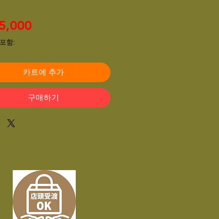
가
5,000
격
포함:
카트에 추가
구매하기