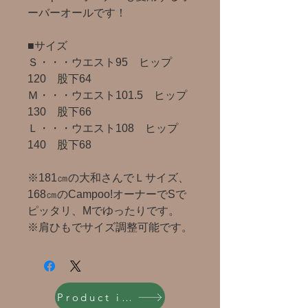
ーバーオールです！
■サイズ
Ｓ・・・ウエスト95 ヒップ
120 股下64
Ｍ・・・ウエスト101.5 ヒップ
130 股下66
Ｌ・・・ウエスト108 ヒップ
140 股下68
※181㎝の大和さんでＬサイズ、
168㎝のCampoo!オーナーでSで
ピッタリ、Mでゆったりです。
※肩ひもでサイズ調整可能です。
Product inquiry