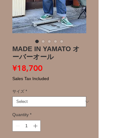
MADE IN YAMATO オ
ーバーオール
Price
¥18,700
Sales Tax Included
サイズ
*
Quantity
*