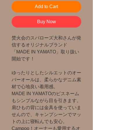
Add to Cart
Buy Now
焚火会のスパローズ大和さんが発
信するオリジナルブランド
「MADE IN YAMATO」取り扱い
開始です！
ゆったりとしたシルエットのオー
バーオールは、柔らかなデニム素
材で心地良い着用感。
MADE IN YAMATOのピスネーム
もシンプルながら目を引きます。
肩ひもの背には金具を使っていま
せんので、キャンプシーンでマッ
トの上に寝転んでも安心。
Campoo！オーナーも愛用するオ