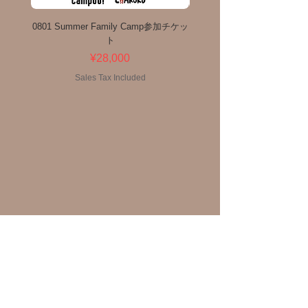
0801 Summer Family Camp参加チケッ
Coleman アウトドアワゴン 
ト
Price
¥28,000
Sales Tax Included