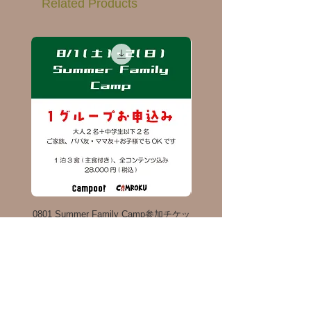
Related Products
0801 Summer Family Camp参加チケッ
Coleman アウトドアワゴン 
ト
Price
¥28,000
Sales Tax Included