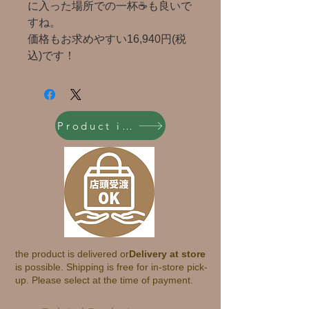
に入った場所での一杯☕も良いで
すね。
価格もお求めやすい16,940円(税
込)です！
Product inquiry
the product is delivered or
Delivery at store
is possible. Shipping is free for in-store pick-
up. Please select at the time of payment.